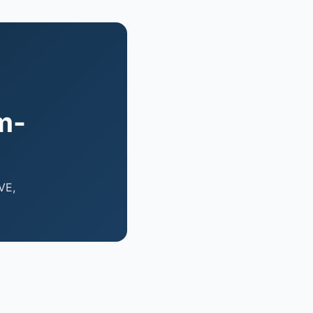
m-
VE,