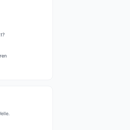
t?
eren
elle.