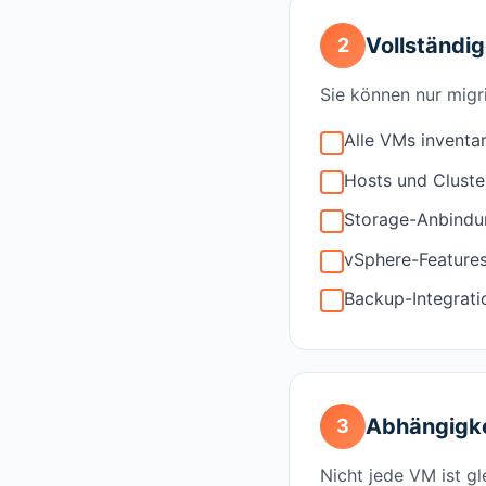
Vollständ
2
Sie können nur migri
Alle VMs inventa
Hosts und Clust
Storage-Anbindun
vSphere-Features 
Backup-Integrati
Abhängigke
3
Nicht jede VM ist gl