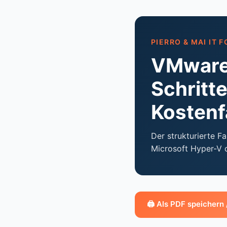
PIERRO & MAI IT 
VMware-
Schritt
Kostenf
Der strukturierte 
Microsoft Hyper-V 
🖨 Als PDF speichern