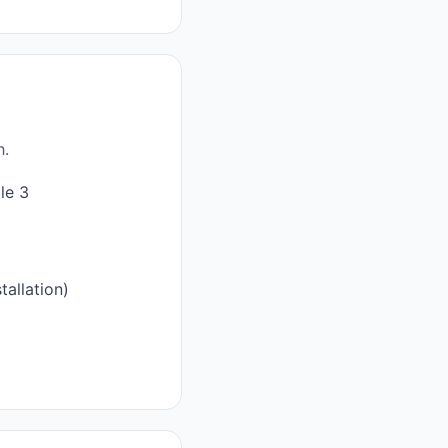
h.
le 3
allation)