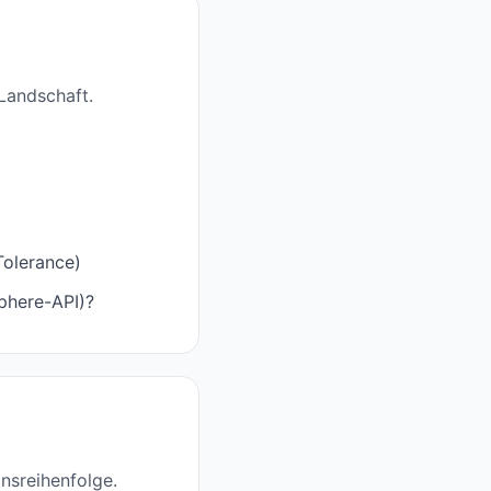
 Landschaft.
Tolerance)
phere-API)?
onsreihenfolge.