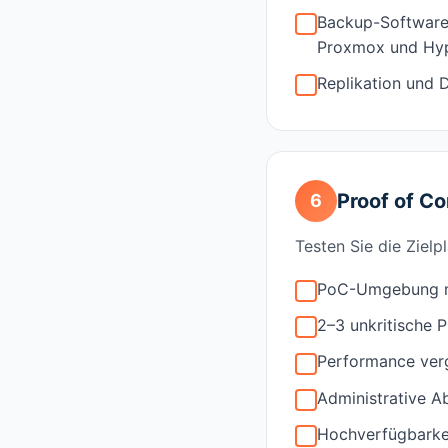
Backup-Software 
Proxmox und Hyp
Replikation und 
Proof of C
6
Testen Sie die Zielp
PoC-Umgebung mi
2–3 unkritische 
Performance verg
Administrative A
Hochverfügbarkei