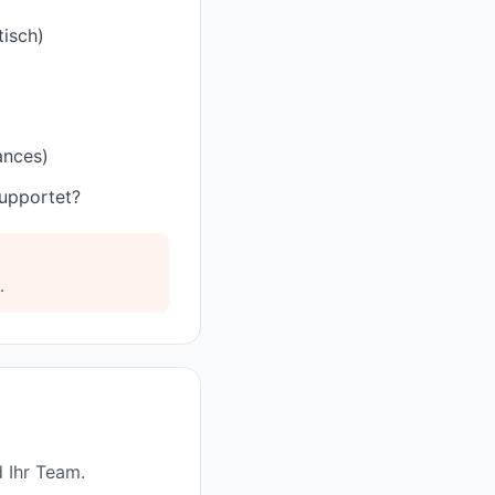
tisch)
ances)
supportet?
.
 Ihr Team.