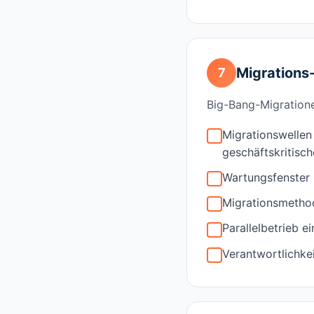
Migrations-
7
Big-Bang-Migrationen
Migrationswellen 
geschäftskritisc
Wartungsfenster
Migrationsmethod
Parallelbetrieb 
Verantwortlichke