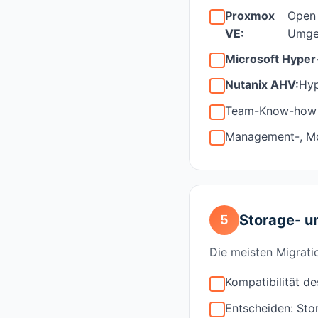
Proxmox
Open 
VE:
Umge
Microsoft Hyper
Nutanix AHV:
Hyp
Team-Know-how eh
Management-, Mo
Storage- u
5
Die meisten Migrati
Kompatibilität d
Entscheiden: St