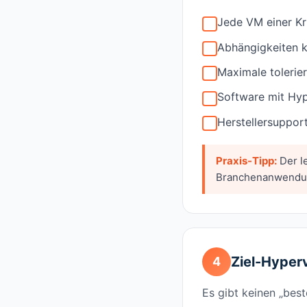
Jede VM einer Kri
Abhängigkeiten k
Maximale tolerie
Software mit Hype
Herstellersuppor
Praxis-Tipp:
Der l
Branchenanwendung
Ziel-Hyper
4
Es gibt keinen „bes