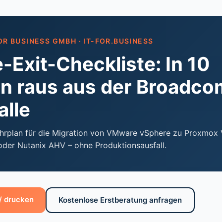
FOR BUSINESS GMBH · IT-FOR.BUSINESS
Exit-Checkliste: In 10
en raus aus der Broadco
alle
Fahrplan für die Migration von VMware vSphere zu Proxmox 
oder Nutanix AHV – ohne Produktionsausfall.
 / drucken
Kostenlose Erstberatung anfragen